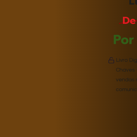
L
De
Por
Livro Di
Chaves 
vendas n
comunic