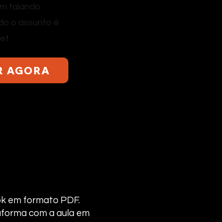
ém falando
do o assunto é
et.
R AGORA
ok em formato PDF.
taforma com a aula em