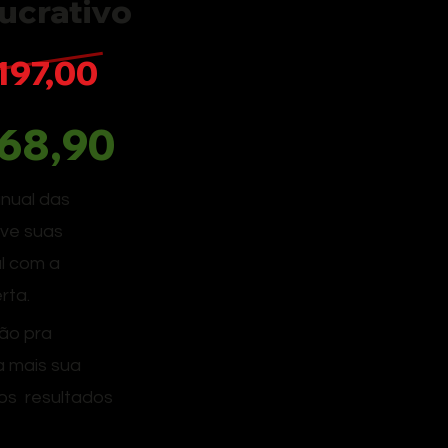
ucrativo
197,00
 68,90
anual das
ave suas
al com a
rta.
lão pra
a mais sua
os resultados