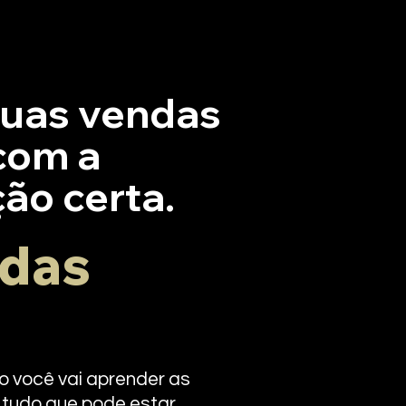
suas vendas
 com a
ão certa.
 das
 você vai aprender as
r tudo que pode estar