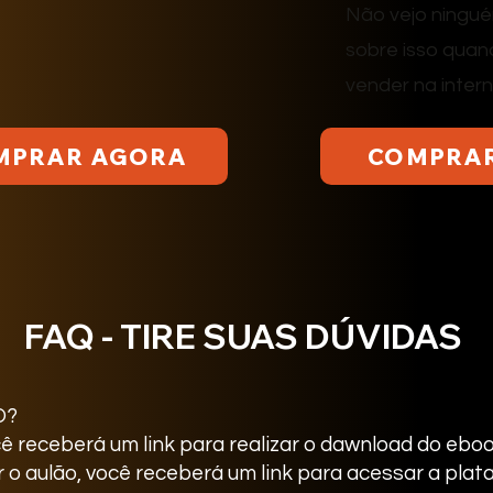
Não vejo ningu
sobre isso quan
vender na intern
MPRAR AGORA
COMPRA
FAQ - TIRE SUAS DÚVIDAS
O?
ê receberá um link para realizar o dawnload do ebo
ir o aulão, você receberá um link para acessar a pla