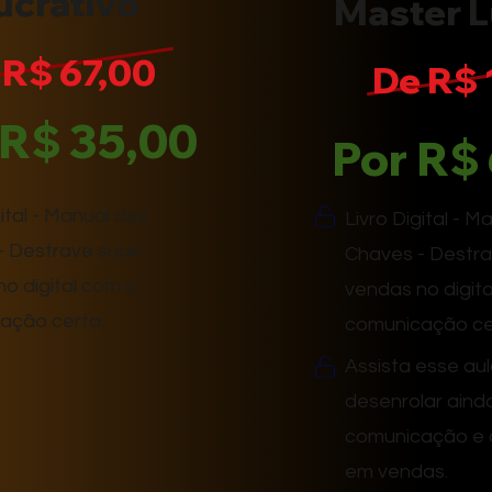
ucrativo
Master L
 R$ 67,00
De R$ 
 R$ 35,00
Por R$
gital - Manual das
Livro Digital - M
- Destrave suas
Chaves - Destr
o digital com a
vendas no digit
ação certa.
comunicação ce
Assista esse au
desenrolar aind
comunicação e 
em vendas.