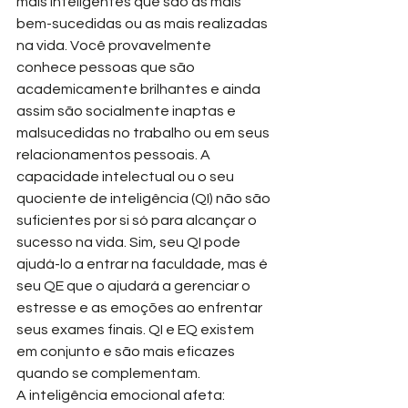
mais inteligentes que são as mais 
bem-sucedidas ou as mais realizadas 
na vida. Você provavelmente 
conhece pessoas que são 
academicamente brilhantes e ainda 
assim são socialmente inaptas e 
malsucedidas no trabalho ou em seus 
relacionamentos pessoais. A 
capacidade intelectual ou o seu 
quociente de inteligência (QI) não são 
suficientes por si só para alcançar o 
sucesso na vida. Sim, seu QI pode 
ajudá-lo a entrar na faculdade, mas é 
seu QE que o ajudará a gerenciar o 
estresse e as emoções ao enfrentar 
seus exames finais. QI e EQ existem 
em conjunto e são mais eficazes 
quando se complementam.
A inteligência emocional afeta: