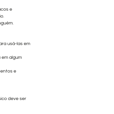
acos e 
o.
inguém.
ara usá-las em 
á em algum 
mentos e 
sico deve ser 