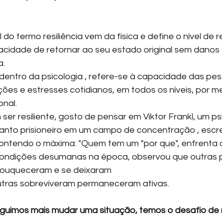
l do termo resiliência vem da física e define o nível de r
acidade de retornar ao seu estado original sem danos 
a.
ões e estresses cotidianos, em todos os níveis, por me
nal.
r resiliente, gosto de pensar em Viktor Frankl, um psi
anto prisioneiro em um campo de concentração , escrev
contendo o máxima: "Quem tem um "por que", enfrenta
condições desumanas na época, observou que outras 
ouqueceram e se deixaram 
utras sobreviveram permaneceram ativas.
uimos mais mudar uma situação, temos o desafio de 