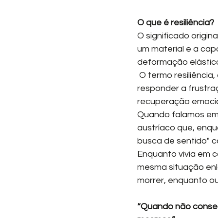
O que é resiliência?
O significado origina
um material e a cap
deformação elástic
 O termo resiliência, dentro da psicologia , refere-se à capacidade das pessoas de 
responder a frustraç
recuperação emocio
Quando falamos em se
austríaco que, enqu
busca de sentido" 
Enquanto vivia em 
mesma situação enl
morrer, enquanto o
“Quando não conseg