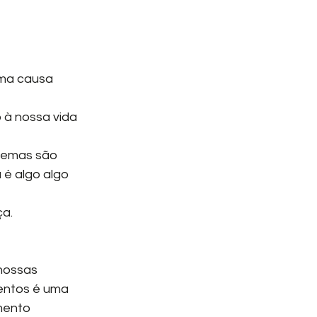
uma causa 
 à nossa vida 
lemas são 
é algo algo 
ça.
nossas 
entos é uma 
mento 