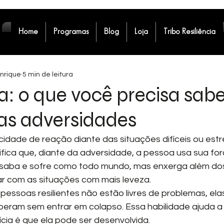
Home
Programas
Blog
Loja
Tribo Resiliência
nrique
5 min de leitura
ia: o que você precisa sab
as adversidades
acidade de reação diante das situações difíceis ou est
nifica que, diante da adversidade, a pessoa usa sua forç
desaba e sofre como todo mundo, mas enxerga além do
ar com as situações com mais leveza.
pessoas resilientes não estão livres de problemas, ela
eram sem entrar em colapso. Essa habilidade ajuda a 
ícia é que ela pode ser desenvolvida.