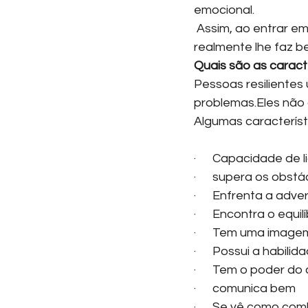
emocional.
 Assim, ao entrar em contato com suas emoções, torne-se mais ágil na busca pelo que 
realmente lhe faz b
Quais são as caract
Pessoas resilientes
problemas.Eles não
Algumas característ
·      Capacidade de
·      supera os obst
·      Enfrenta a adv
·      Encontra o eq
·      Tem uma image
·      Possui a habil
·      Tem o poder do
·      comunica bem
·      Se vê como co