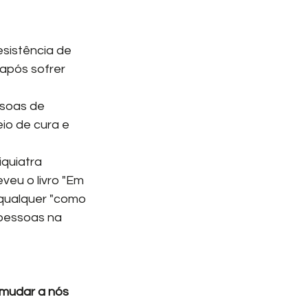
esistência de 
após sofrer 
io de cura e 
quiatra 
eu o livro "Em 
 qualquer "como
pessoas na 
mudar a nós 