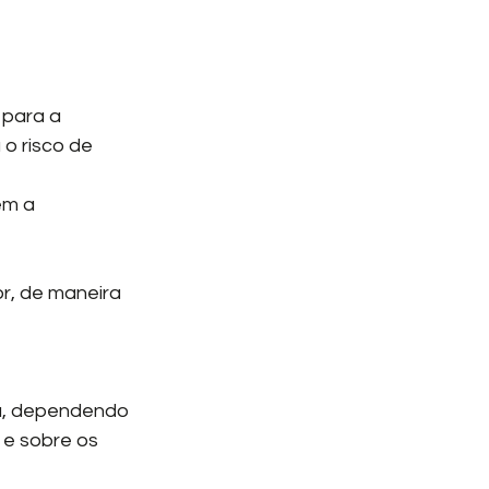
 para a 
o risco de 
em a 
la, dependendo 
 e sobre os 