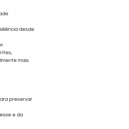
ade 
iliência desde 
r.
ntes, 
lmente mais 
ara preservar 
resse e da 