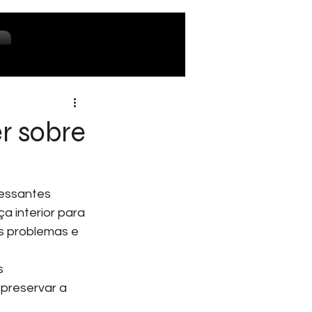
er sobre
ressantes 
a interior para 
s problemas e 
s 
preservar a 