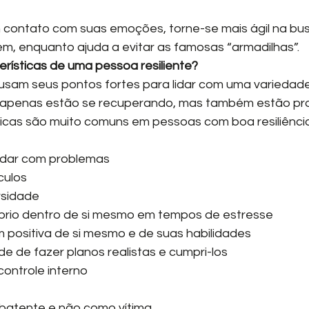
em, enquanto ajuda a evitar as famosas “armadilhas”.
erísticas de uma pessoa resiliente?
 usam seus pontos fortes para lidar com uma variedade
 apenas estão se recuperando, mas também estão pro
icas são muito comuns em pessoas com boa resiliência
 lidar com problemas
áculos
ersidade
uilíbrio dentro de si mesmo em tempos de estresse
m positiva de si mesmo e de suas habilidades
idade de fazer planos realistas e cumpri-los
 controle interno
mbatente e não como vítima.