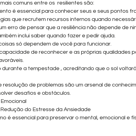
mais comuns ​​entre os  resilientes são:
imento é essencial para conhecer seus e seus pontos fr
gias que recrutem recursos internos quando necessári
l é um erro de pensar que a resiliência não depende de n
, também inclui saber quando fazer e pedir ajuda.
as coisas só dependem de você para funcionar.
 a capacidade de reconhecer e as próprias qualidades p
avoráveis.
mo durante a tempestade , acreditando que o sol voltar
es de resolução de problemas são um arsenal de conheci
solver desafios e obstáculos.
o Emocional 
s de Redução do Estresse da Ansiedade
mesmo é essencial para preservar o mental, emocional e fí