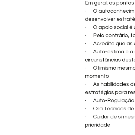
Em geral, os pontos 
·      O autoconhec
desenvolver estraté
·      O apoio socia
·      Pelo contrário
·      Acredite que 
·      Auto-estima é
circunstâncias desf
·      Otimismo mes
momento
·      As habilidad
estratégias para re
·      Auto-Regulaçã
·      Cria Técnica
·      Cuidar de si 
prioridade