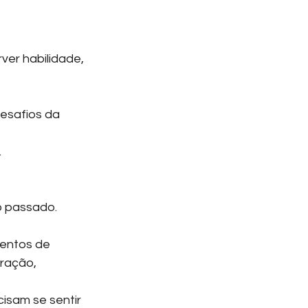
ver habilidade, 
esafios da 
.
o passado. 
mentos de 
ração, 
isam se sentir 