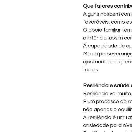
Que fatores contrib
Alguns nascem com u
favoráveis, como es
O apoio familiar ta
a infância, assim co
A capacidade de apr
Mas a perseverança 
ajustando seus pen
fortes.
Resiliência e saúde
Resiliência vai muit
É um processo de r
não apenas o equilíbr
A resiliência é um f
ansiedade para níve