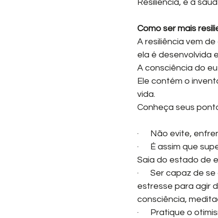
Resiliência, é a saú
Como ser mais resil
A resiliência vem d
ela é desenvolvida 
A consciência do eu 
Ele contém o invent
vida.
Conheça seus pontos
·      Não evite, enfre
·      É assim que 
Saia do estado de es
·      Ser capaz de
estresse para agir d
consciência, medita
·      Pratique o ot