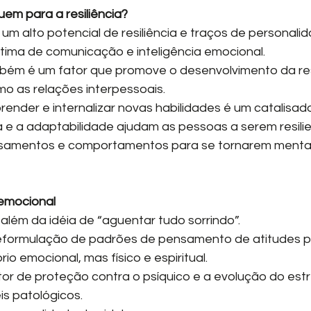
uem para a resiliência?
m alto potencial de resiliência e traços de personalid
tima de comunicação e inteligência emocional.
mbém é um fator que promove o desenvolvimento da res
mo as relações interpessoais.
ender e internalizar novas habilidades é um catalisado
e a adaptabilidade ajudam as pessoas a serem resilie
samentos e comportamentos para se tornarem menta
 emocional
o além da idéia de “aguentar tudo sorrindo”.
eformulação de padrões de pensamento de atitudes p
io emocional, mas físico e espiritual.
ator de proteção contra o psíquico e a evolução do est
is patológicos.